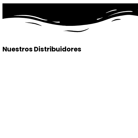
Nuestros Distribuidores