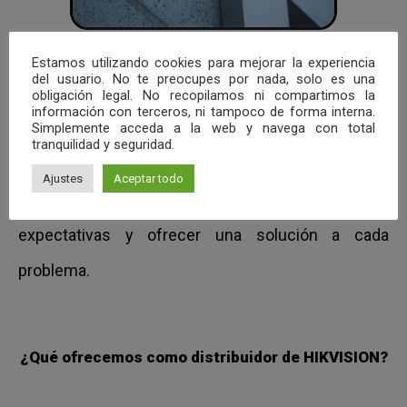
Estamos utilizando cookies para mejorar la experiencia
del usuario. No te preocupes por nada, solo es una
DDROM como distribuidor de esta marca, al igual
obligación legal. No recopilamos ni compartimos la
información con terceros, ni tampoco de forma interna.
que Hikvision juzgamos nuestra gestión de
Simplemente acceda a la web y navega con total
tranquilidad y seguridad.
calidad por la satisfacción de nuestros clientes, ya
Ajustes
Aceptar todo
que nuestro objetivo común es cumplir con las
expectativas y ofrecer una solución a cada
problema.
¿Qué ofrecemos como distribuidor de HIKVISION?