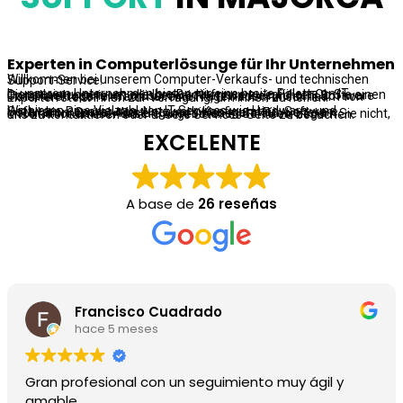
Experten in
Computerlösunge
für Ihr Unternehmen
Willkommen bei unserem Computer-Verkaufs- und technischen Support-Service!
In unserem Unternehmen bieten wir eine breite Palette an IT-Dienstleistungen, um alle Ihre Bedürfnisse zu erfüllen. Ob Sie einen Computer reparieren müssen, ein Netzwerk einrichten, Software installieren oder einfach nur eine Frage haben, unser Team von Experten steht Ihnen zur Verfügung, um Ihnen zu helfen.
Wir bieten eine Vielzahl von IT-Services wie Hardware- und Software-Reparaturen, Netzwerk-Konfiguration, Software-Installation, Server-Wartung und vieles mehr. Für weitere Informationen über unsere angebotenen Services, zögern Sie nicht, uns zu kontaktieren oder unsere Services-Seite zu besuchen.
EXCELENTE
A base de
26 reseñas
Francisco Cuadrado
hace 5 meses
Gran profesional con un seguimiento muy ágil y
amable