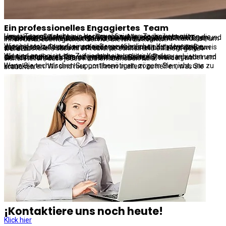
Ein
professionelles
Engagiertes
Team
Unser Team besteht aus hochqualifizierten Technikern mit langjähriger Erfahrung in der Branche. Alle von ihnen besitzen die notwendigen Zertifizierungen, um einen qualitativ hochwertigen und effizienten Service zu bieten. Wir stellen sicher, dass unser Team immer auf dem neuesten Stand der Technologie und Trends ist, um Ihnen den bestmöglichen Service bieten zu können.
Wir sind stolz darauf, einen außergewöhnlichen Kundenservice anzubieten, und unsere zufriedenen Kunden sind der beste Beweis dafür. Unsere Techniker arbeiten professionell und sorgfältig, um sicherzustellen, dass Ihre Probleme schnell und effizient gelöst werden.
Wir sind engagiert, die Zufriedenheit unserer Kunden sicherzustellen, indem wir wettbewerbsfähige Preise anbieten und die Arbeit unseres Teams garantieren. Sollten Sie aus irgendeinem Grund mit unserem Service nicht zufrieden sein, werden wir sicherstellen, dass jedes Problem behoben wird.
Wenn Sie technischen Support benötigen, zögern Sie nicht, uns zu kontaktieren. Wir sind hier, um Ihnen in allem zu helfen, was Sie brauchen.
¡Kontaktiere uns noch heute!
Klick hier