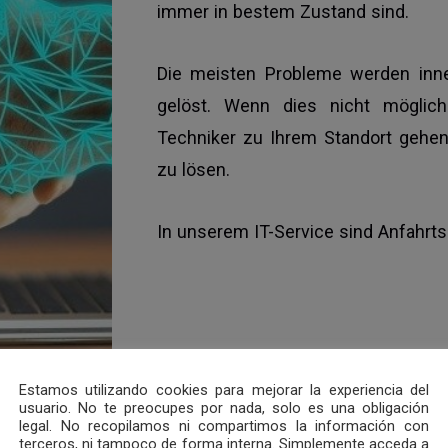
immer in bestem Zustand sind.
Die meisten Probleme werden inne
gelöst. Wenn dies nicht möglich 
Techniker zu Ihrem Standort gehen
zu lösen.
In unserem IT-Service sind Anfahrts
Estamos utilizando cookies para mejorar la experiencia del
usuario. No te preocupes por nada, solo es una obligación
legal. No recopilamos ni compartimos la información con
terceros, ni tampoco de forma interna. Simplemente acceda a