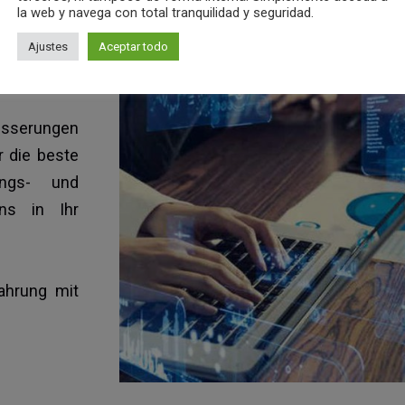
la web y navega con total tranquilidad y seguridad.
ich, um auf
Ajustes
Aceptar todo
esserungen
r die beste
ungs- und
ns in Ihr
ahrung mit